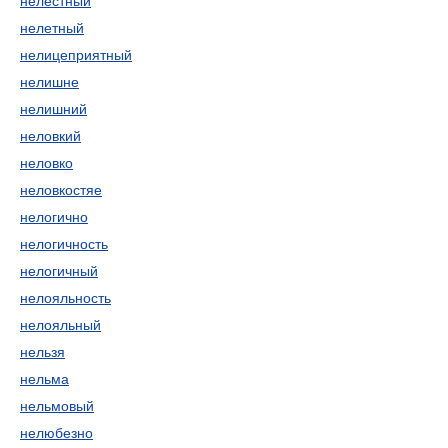
нелестный
нелетный
нелицеприятный
нелишне
нелишний
неловкий
неловко
неловкостяе
нелогично
нелогичность
нелогичный
нелояльность
нелояльный
нельзя
нельма
нельмовый
нелюбезно