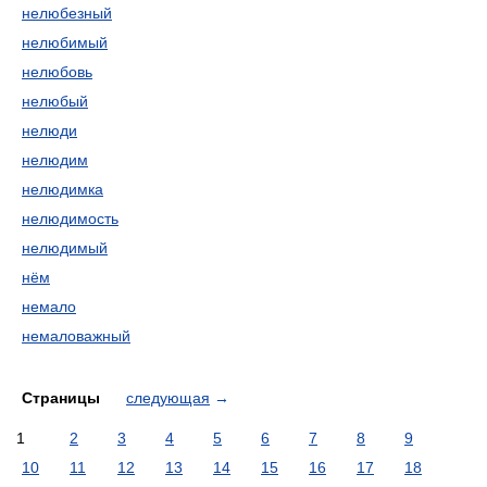
нелюбезный
нелюбимый
нелюбовь
нелюбый
нелюди
нелюдим
нелюдимка
нелюдимость
нелюдимый
нём
немало
немаловажный
Страницы
следующая
→
1
2
3
4
5
6
7
8
9
10
11
12
13
14
15
16
17
18