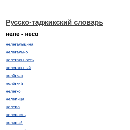
Русско-таджикский словарь
неле - несо
нелегалыцина
нелегально
нелегальность
нелегальный
нелёгкая
нелёгкий
нелегко
нелепица
нелепо
нелепость
нелепый